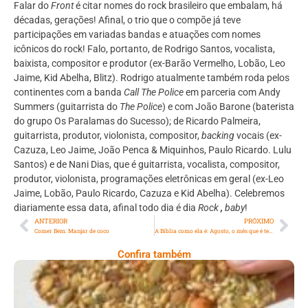
Falar do
Front
é citar nomes do rock brasileiro que embalam, há
décadas, gerações! Afinal, o trio que o compõe já teve
participações em variadas bandas e atuações com nomes
icônicos do rock! Falo, portanto, de Rodrigo Santos, vocalista,
baixista, compositor e produtor (ex-Barão Vermelho, Lobão, Leo
Jaime, Kid Abelha, Blitz). Rodrigo atualmente também roda pelos
continentes com a banda
Call
The Police
em parceria com Andy
Summers (guitarrista do
The Police
) e com João Barone (baterista
do grupo Os Paralamas do Sucesso); de Ricardo Palmeira,
guitarrista, produtor, violonista, compositor,
backing
vocais (ex-
Cazuza, Leo Jaime, João Penca & Miquinhos, Paulo Ricardo. Lulu
Santos) e de Nani Dias, que é guitarrista, vocalista, compositor,
produtor, violonista, programações eletrônicas em geral (ex-Leo
Jaime, Lobão, Paulo Ricardo, Cazuza e Kid Abelha). Celebremos
diariamente essa data, afinal todo dia é dia
Rock
,
baby
!
ANTERIOR
PRÓXIMO
Comer Bem: Manjar de coco
A Bíblia como ela é: Agosto, o mês que é temido por alguns e bem-vindo por muitos!
Confira também