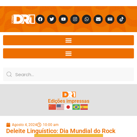
Edições impressas
Agosto 4, 2024
10:00 am
Deleite Linguístico: Dia Mundial do Rock