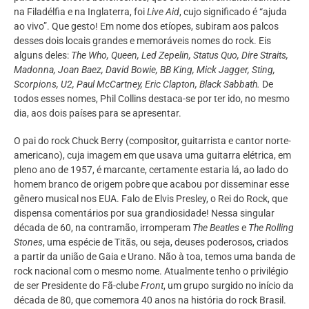
na Filadélfia e na Inglaterra, foi
Live Aid
, cujo significado é “ajuda
ao vivo”. Que gesto! Em nome dos etíopes, subiram aos palcos
desses dois locais grandes e memoráveis nomes do rock. Eis
alguns deles:
The Who, Queen, Led Zepelin,
Status Quo, Dire Straits,
Madonna, Joan Baez, David Bowie, BB King, Mick Jagger, Sting,
Scorpions, U2, Paul McCartney, Eric Clapton, Black Sabbath.
De
todos esses nomes, Phil Collins destaca-se por ter ido, no mesmo
dia, aos dois países para se apresentar.
O pai do rock Chuck Berry (compositor, guitarrista e cantor norte-
americano), cuja imagem em que usava uma guitarra elétrica, em
pleno ano de 1957, é marcante, certamente estaria lá, ao lado do
homem branco de origem pobre que acabou por disseminar esse
gênero musical nos EUA. Falo de Elvis Presley, o Rei do Rock, que
dispensa comentários por sua grandiosidade! Nessa singular
década de 60, na contramão, irromperam
The Beatles
e
The Rolling
Stones
, uma espécie de Titãs, ou seja, deuses poderosos, criados
a partir da união de Gaia e Urano. Não à toa, temos uma banda de
rock nacional com o mesmo nome. Atualmente tenho o privilégio
de ser Presidente do Fã-clube
Front
, um grupo surgido no início da
década de 80, que comemora 40 anos na história do rock Brasil.