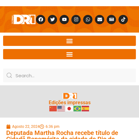
Edições impressas
Agosto 22, 2024
6:36 pm
Deputada Martha Rocha recebe título de
Cidadã Benemérita da cidade do Rio de