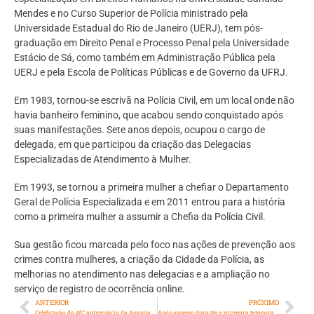
Mendes e no Curso Superior de Polícia ministrado pela
Universidade Estadual do Rio de Janeiro (UERJ), tem pós-
graduação em Direito Penal e Processo Penal pela Universidade
Estácio de Sá, como também em Administração Pública pela
UERJ e pela Escola de Políticas Públicas e de Governo da UFRJ.
Em 1983, tornou-se escrivã na Polícia Civil, em um local onde não
havia banheiro feminino, que acabou sendo conquistado após
suas manifestações. Sete anos depois, ocupou o cargo de
delegada, em que participou da criação das Delegacias
Especializadas de Atendimento à Mulher.
Em 1993, se tornou a primeira mulher a chefiar o Departamento
Geral de Polícia Especializada e em 2011 entrou para a história
como a primeira mulher a assumir a Chefia da Polícia Civil.
Sua gestão ficou marcada pelo foco nas ações de prevenção aos
crimes contra mulheres, a criação da Cidade da Polícia, as
melhorias no atendimento nas delegacias e a ampliação no
serviço de registro de ocorrência online.
ANTERIOR
PRÓXIMO
Celebração do 40° aniversário da Associação Cultural Chinesa do Rio de Janeiro e do Dia da Imigração Chinesa
Após sucesso durante a primeira temporada, Andréa Montezuma leva o show “Mineirices”: O canto poético de Minas para o Teatro Firjan SESI