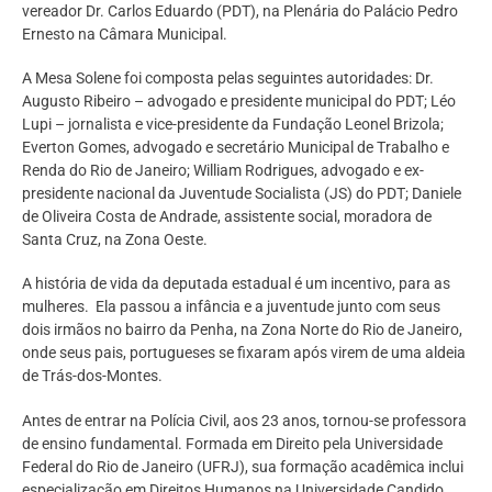
vereador Dr. Carlos Eduardo (PDT), na Plenária do Palácio Pedro
Ernesto na Câmara Municipal.
A Mesa Solene foi composta pelas seguintes autoridades: Dr.
Augusto Ribeiro – advogado e presidente municipal do PDT; Léo
Lupi – jornalista e vice-presidente da Fundação Leonel Brizola;
Everton Gomes, advogado e secretário Municipal de Trabalho e
Renda do Rio de Janeiro; William Rodrigues, advogado e ex-
presidente nacional da Juventude Socialista (JS) do PDT; Daniele
de Oliveira Costa de Andrade, assistente social, moradora de
Santa Cruz, na Zona Oeste.
A história de vida da deputada estadual é um incentivo, para as
mulheres. Ela passou a infância e a juventude junto com seus
dois irmãos no bairro da Penha, na Zona Norte do Rio de Janeiro,
onde seus pais, portugueses se fixaram após virem de uma aldeia
de Trás-dos-Montes.
Antes de entrar na Polícia Civil, aos 23 anos, tornou-se professora
de ensino fundamental. Formada em Direito pela Universidade
Federal do Rio de Janeiro (UFRJ), sua formação acadêmica inclui
especialização em Direitos Humanos na Universidade Candido