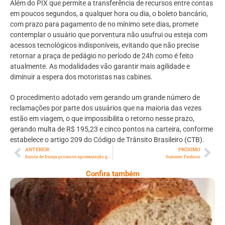
Além do PIX que permite a transferência de recursos entre contas
em poucos segundos, a qualquer hora ou dia, o boleto bancário,
com prazo para pagamento de no mínimo sete dias, promete
contemplar o usuário que porventura não usufrui ou esteja com
acessos tecnológicos indisponíveis, evitando que não precise
retornar a praça de pedágio no período de 24h como é feito
atualmente. As modalidades vão garantir mais agilidade e
diminuir a espera dos motoristas nas cabines.
O procedimento adotado vem gerando um grande número de
reclamações por parte dos usuários que na maioria das vezes
estão em viagem, o que impossibilita o retorno nesse prazo,
gerando multa de R$ 195,23 e cinco pontos na carteira, conforme
estabelece o artigo 209 do Código de Trânsito Brasileiro (CTB).
ANTERIOR
PRÓXIMO
Escola de Dança promove apresentação gratuita e aberta ao público
Summer Fashion
Confira também
Comer Bem: Pão Low Carb