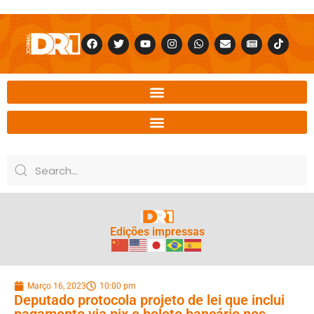
Edições impressas
Março 16, 2023
10:00 pm
Deputado protocola projeto de lei que inclui
pagamento via pix e boleto bancário nos