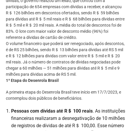
dívidas, o governo realizou um leilão, que contou com a
participação de 654 empresas com dívidas a receber, e alcançou
R＄ 126 bilhões em descontos ofertados, sendo R＄ 59 bilhões
para dívidas até R＄ 5 mil reais e R＄ 68 bilhões para dívidas entre
R＄ 5 mil e R＄ 20 mil reais. A média do total de descontos foi de
83%. O lote com maior valor de desconto médio (96%) foi
referente a dívidas de cartão de crédito.
O volume financeiro que poderá ser renegociado, após descontos,
é de RS 25 bilhões, sendo R＄ 13 bilhões para dívidas até RS 5 mil
e R＄ 12 bilhões para dívidas com valor entre R＄ 5 mil e R＄ 20
mil reais. Já o número de contratos de dívidas negociadas pode
chegar a 60 milhões — 51 milhões para dívidas até R＄ 5 mil e 9
milhões para dívidas acima de RS 5 mil.
1ª Etapa do Desenrola Brasil
A primeira etapa do Desenrola Brasil teve início em 17/7/2023, e
contemplou dois públicos de beneficiários.
Pessoas com dívidas até R＄ 100 reais
. As instituições
financeiras realizaram a desnegativação de 10 milhões
de registros de dívidas de até R＄ 100,00. Esse número