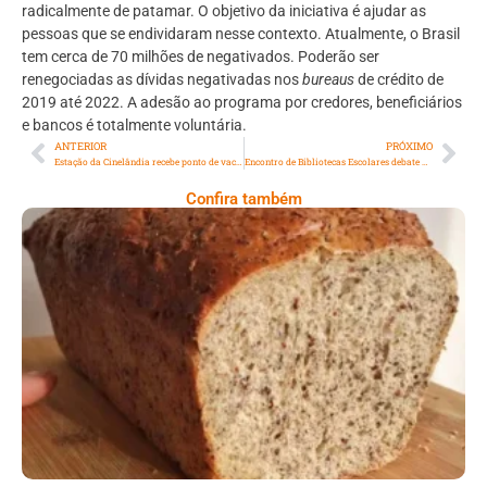
radicalmente de patamar. O objetivo da iniciativa é ajudar as
pessoas que se endividaram nesse contexto. Atualmente, o Brasil
tem cerca de 70 milhões de negativados. Poderão ser
renegociadas as dívidas negativadas nos
bureaus
de crédito de
2019 até 2022. A adesão ao programa por credores, beneficiários
e bancos é totalmente voluntária.
ANTERIOR
PRÓXIMO
Estação da Cinelândia recebe ponto de vacinação
Encontro de Bibliotecas Escolares debate o potencial transformador da literatura
Confira também
Comer Bem: Pão Low Carb