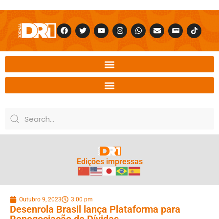
Edições impressas
Outubro 9, 2023
3:00 pm
Desenrola Brasil lança Plataforma para
Renegociação de Dívidas