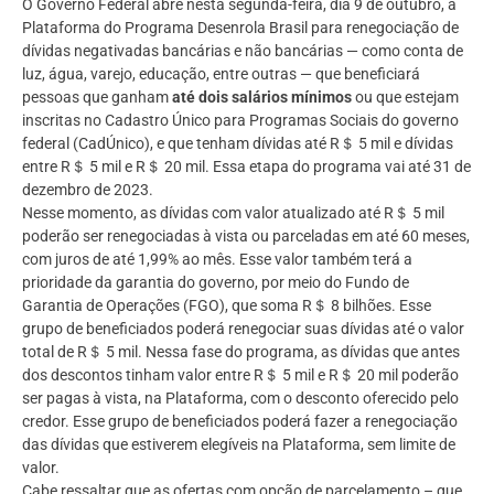
O Governo Federal abre nesta segunda-feira, dia 9 de outubro, a
Plataforma do Programa Desenrola Brasil para renegociação de
dívidas negativadas bancárias e não bancárias — como conta de
luz, água, varejo, educação, entre outras — que beneficiará
pessoas que ganham
até dois salários mínimos
ou que estejam
inscritas no Cadastro Único para Programas Sociais do governo
federal (CadÚnico), e que tenham dívidas até R＄ 5 mil e dívidas
entre R＄ 5 mil e R＄ 20 mil. Essa etapa do programa vai até 31 de
dezembro de 2023.
Nesse momento, as dívidas com valor atualizado até R＄ 5 mil
poderão ser renegociadas à vista ou parceladas em até 60 meses,
com juros de até 1,99% ao mês. Esse valor também terá a
prioridade da garantia do governo, por meio do Fundo de
Garantia de Operações (FGO), que soma R＄ 8 bilhões. Esse
grupo de beneficiados poderá renegociar suas dívidas até o valor
total de R＄ 5 mil. Nessa fase do programa, as dívidas que antes
dos descontos tinham valor entre R＄ 5 mil e R＄ 20 mil poderão
ser pagas à vista, na Plataforma, com o desconto oferecido pelo
credor. Esse grupo de beneficiados poderá fazer a renegociação
das dívidas que estiverem elegíveis na Plataforma, sem limite de
valor.
Cabe ressaltar que as ofertas com opção de parcelamento – que