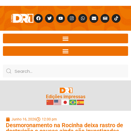
Edições impressas
Junho 16, 2026
12:00 pm
Desmoronamento na Rocinha deixa rastro de
destruição e causas ainda são investigadas