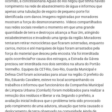
ocorrido, a concessionária Águas do Rio negou que tenha havido
rompimento na rede de abastecimento de água e informou que
apenas uma tubulação de esgoto de pequeno porte foi
identificada com danos.Imagens registradas por moradores
mostram a força do desmoronamento. Vídeos compartilhados
nas redes sociais revelam o momento em que uma grande
quantidade de terra e destroços alcança a Rua Um, atingindo
estabelecimentos e invadindo uma igreja da região.Moradores
tentaram retirar motocicletas que ficaram soterradas, enquanto
carros, motos e até marquises de lojas foram arrastados pela
força do material que desceu pela encosta.Via foi interditada
após ocorrênciaPor causa dos estragos, a Estrada da Gávea
precisou ser interditada nos dois sentidos na altura do Portão
Vermelho. Equipes da CET-Rio, Geo-Rio, Guarda Municipal e
Defesa Civil foram acionadas para atuar na região.O prefeito do
Rio, Eduardo Cavaliere, esteve no local acompanhando os
trabalhos e informou que funcionários da Companhia Municipal
de Limpeza Urbana (Comlurb) foram mobilizados para realizar a
remoção dos resíduos e liberar a via.Segundo o prefeito, a
avaliação inicial indicava que o problema teria sido provocado
pelo rompimento de uma adutora, situação que teria causado o
deslocamento de terra observado na comunidade.Ainda de