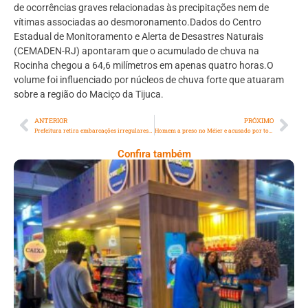
de ocorrências graves relacionadas às precipitações nem de
vítimas associadas ao desmoronamento.Dados do Centro
Estadual de Monitoramento e Alerta de Desastres Naturais
(CEMADEN-RJ) apontaram que o acumulado de chuva na
Rocinha chegou a 64,6 milímetros em apenas quatro horas.O
volume foi influenciado por núcleos de chuva forte que atuaram
sobre a região do Maciço da Tijuca.
ANTERIOR
PRÓXIMO
Prefeitura retira embarcações irregulares e remove construções ilegais na Lagoa
Homem a preso no Méier e acusado por tortura de enteado de 4 anos
Confira também
Cencosud Promove Inovação No Brasil
Com A Participação Do Prezunic No Rio
Innovation Week 2026