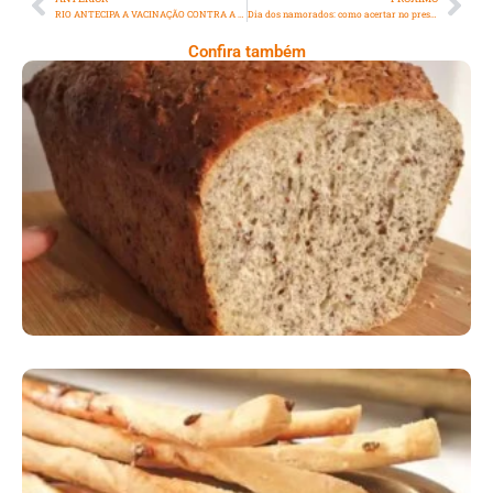
RIO ANTECIPA A VACINAÇÃO CONTRA A VARIANTE XBB DA COVID-19
Dia dos namorados: como acertar no presente de acordo com cada signo
Confira também
Comer Bem: Pão Low Carb
Comer Bem: Palitinhos De Cebola E Salsa