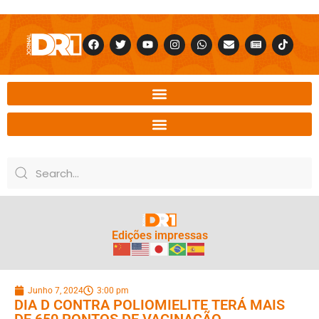
Edições impressas
Junho 7, 2024
3:00 pm
DIA D CONTRA POLIOMIELITE TERÁ MAIS
DE 650 PONTOS DE VACINAÇÃO