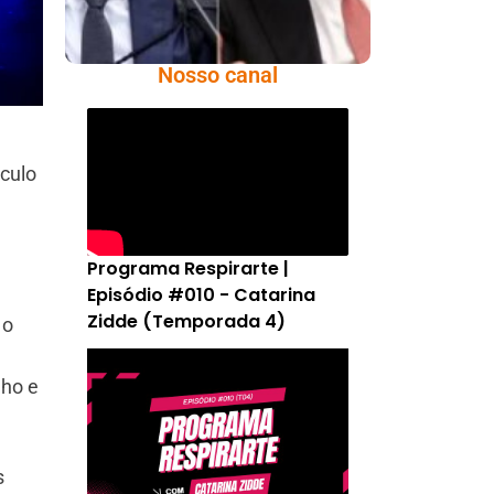
Nosso canal
áculo
a
Programa Respirarte |
Episódio #010 - Catarina
Zidde (Temporada 4)
 o
lho e
s