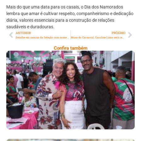
Mais do que uma data para os casais, o Dia dos Namorados
lembra que amar é cultivar respeito, companheirismo e dedicação
diária, valores essenciais para a construção de relações
saudáveis e duradouras.
ANTERIOR
PRÓXIMO
Detalhe em camisa da Seleção com nome de Neymar viraliza e gera debate entre torcedores
Musa do Carnaval, Caroline Lima será repórter da TV África Biso
Confira também
Comunidade Mangueirense Solta A Voz E
Classifca O Samba 3 Para A Próxima Fase