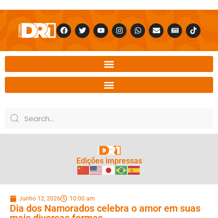
Edições impressas
Junho 12, 2026
10:00 am
Dia dos Namorados celebra o amor em suas
mais diversas formas