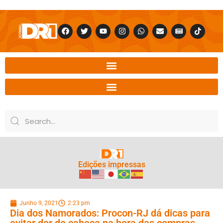
Edições impressas
Junho 9, 2021
2:23 pm
Dia dos Namorados: Procon-RJ dá dicas para
evitar dor de cabeça na hora das compras