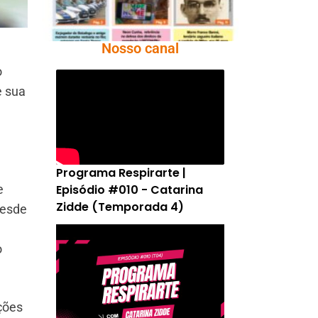
Nosso canal
o
e sua
Programa Respirarte |
Episódio #010 - Catarina
e
Zidde (Temporada 4)
desde
o
ções