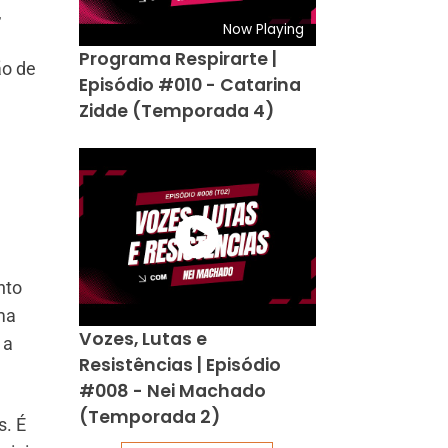
,
Now Playing
Programa Respirarte |
ão de
Episódio #010 - Catarina
Zidde (Temporada 4)
nto
ma
Vozes, Lutas e
 a
Resistências | Episódio
#008 - Nei Machado
(Temporada 2)
s. É