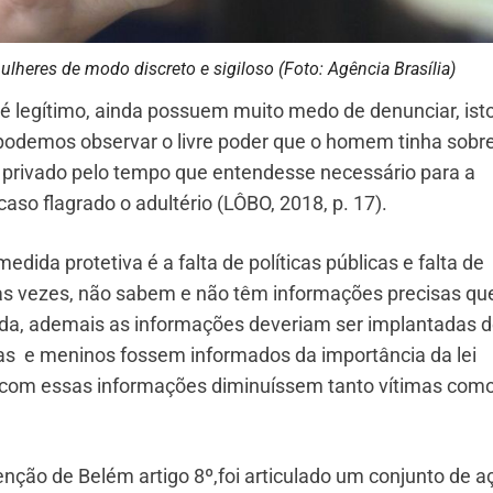
lheres de modo discreto e sigiloso (Foto: Agência Brasília)
 é legítimo, ainda possuem muito medo de denunciar, ist
podemos observar o livre poder que o homem tinha sobr
e privado pelo tempo que entendesse necessário para a
aso flagrado o adultério (LÔBO, 2018, p. 17).
dida protetiva é a falta de políticas públicas e falta de
tas vezes, não sabem e não têm informações precisas qu
ada, ademais as informações deveriam ser implantadas 
as e meninos fossem informados da importância da lei
 com essas informações diminuíssem tanto vítimas com
ção de Belém artigo 8º,foi articulado um conjunto de a