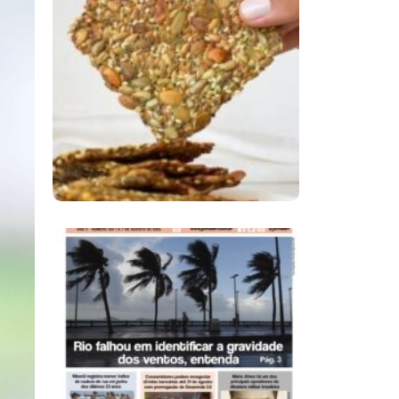
Comer Bem: Cracker
De Sementes
Ano X – Número 366
01 A 07 De Agosto De
2026