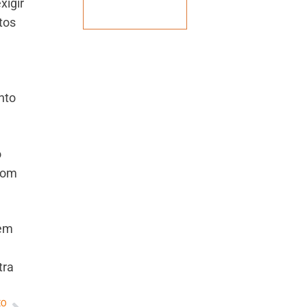
xigir
Veja mais
tos
nto
o
com
 em
tra
MO