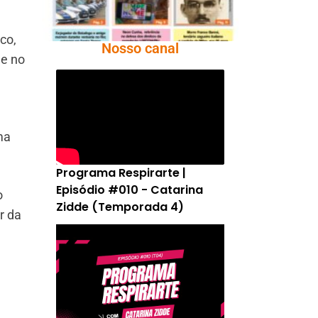
co,
Nosso canal
ue no
ma
Programa Respirarte |
Episódio #010 - Catarina
o
Zidde (Temporada 4)
r da