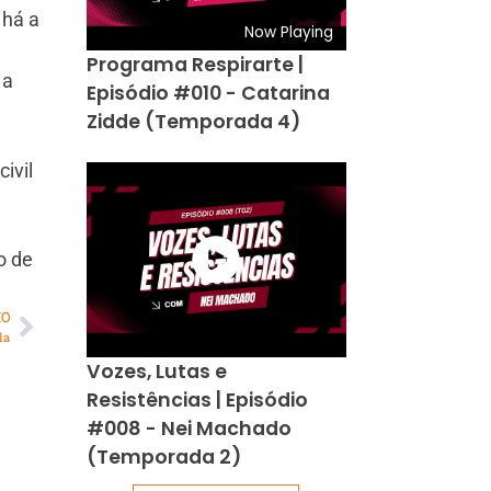
 há a
Now Playing
Programa Respirarte |
 a
Episódio #010 - Catarina
Zidde (Temporada 4)
ivil
o de
MO
la
Vozes, Lutas e
Resistências | Episódio
#008 - Nei Machado
(Temporada 2)