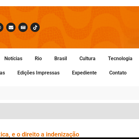
Notícias
Rio
Brasil
Cultura
Tecnologia
tas
Edições Impressas
Expediente
Contato
ica, e o direito a indenização