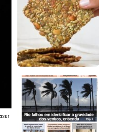
Comer Bem: Cracker
De Sementes
Ano X – Número 366
01 A 07 De Agosto De
2026
isar