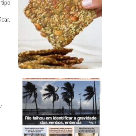
tipo
Comer Bem: Cracker
icar,
De Sementes
Ano X – Número 366
01 A 07 De Agosto De
e
2026