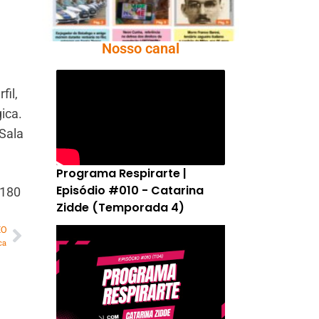
Nosso canal
il,
ica.
Sala
Programa Respirarte |
Episódio #010 - Catarina
 180
Zidde (Temporada 4)
MO
ca