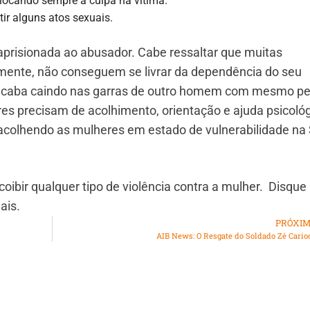
olocando sempre a culpa na vítima.
tir alguns atos sexuais.
 aprisionada ao abusador. Cabe ressaltar que muitas
ente, não conseguem se livrar da dependência do seu
caba caindo nas garras de outro homem com mesmo perf
es precisam de acolhimento, orientação e ajuda psicológ
 acolhendo as mulheres em estado de vulnerabilidade na 
ibir qualquer tipo de violência contra a mulher. Disque
ais.
PRÓXI
AIB News: O Resgate do Soldado Zé Cario