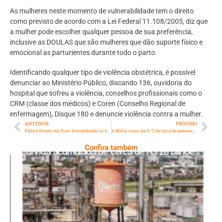
As mulheres neste momento de vulnerabilidade tem o direito
como previsto de acordo com a Lei Federal 11.108/2005, diz que
a mulher pode escolher qualquer pessoa de sua preferência,
inclusive as DOULAS que são mulheres que dão suporte físico e
emocional as parturientes durante todo o parto.
Identificando qualquer tipo de violência obstétrica, é possível
denunciar ao Ministério Público, discando 136, ouvidoria do
hospital que sofreu a violência, conselhos profissionais como o
CRM (classe dos médicos) e Coren (Conselho Regional de
enfermagem), Disque 180 e denuncie violência contra a mulher.
ANTERIOR
PRÓXIMO
Festa e Evento em Foco: Desvendando os Segredos para Organizar um Evento de Sucesso
A Bíblia como ela é: Três tipos de pessoas – “apascenta as minhas ovelhas
Confira também
Ano X – Número 367 08 A 14 De Agosto De
2026