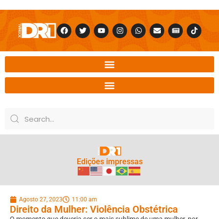
Edições impressas
Agosto 27, 2023
11:00 am
Direito da Mulher: Violência Obstétrica
O momento que deveria ser o mais sublime de uma mulher, por