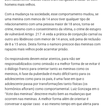
homens mais velhos.
Com a mudança na sociedade, esse comportamento mudou, se
uma menina com menos de 14 anos tiver qualquer tipo de
relacionamento com uma pessoa maior de 18 anos, torna-se
crime, mesmo com o consentimento da vítima, o crime de estupro
de vulnerável Artigo .217 -A
veda
a prática de conjunção carnal ou
outro ato libidinoso com menor de 14 anos, sob pena de reclusão
de 8 a 15
anos. Desta forma o namoro precoce das meninas com
rapazes mais velhos pode acarretar prisão.
Os responsáveis devem estar atentos, para não ser
responsabilizados como omissão e a melhor forma de se evitar é
o diálogo franco para orientar tanto as meninas como os
meninos, A fase da puberdade é muito difícil tanto para os
adolescentes como para os pais, é uma fase em que o
adolescente passa por transformações tanto físicas (os
hormônios afloram) como comportamental. Luiz Gonzaga em o
“Xote das meninas” descreve muito bem as mudanças que
ocorrem nas meninas. A melhor forma além de orientar é
conversar e apoiar caso e ao mesmo tempo em que alerta para