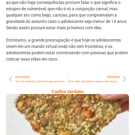
as que não haja consequências procure falar o que significa o
estupro de vulnerável, que não é só a conjunção carnal, mas
qualquer ato como beijo, caricias, para que compreendam a
gravidade do assunto caso o adolescente seja menor de 14 anos.
Sendo assim procure estar mais próximos com eles.
Entretanto, a grande preocupação é que hoje os adolescentes
vivem em um mundo virtual onde não tem fronteiras, e os
adolescentes podem estar conversando com pessoas que podem
colocar suas vidas em risco.
ANTERIOR
PRÓXIMO
“O vovô te perdoa” diz idoso que sobreviveu a incêndio provocado por neta
Viver Bem: Resiliência numa visão teórica e analítica
Confira também
Comer Bem: Cracker De Sementes