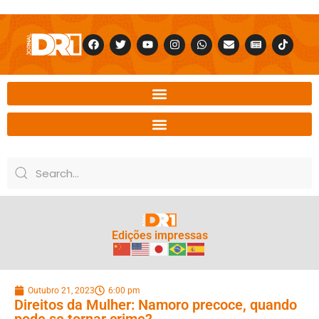
Edições impressas
Outubro 21, 2023
6:00 pm
Direitos da Mulher: Namoro precoce, quando
pode se tornar crime?