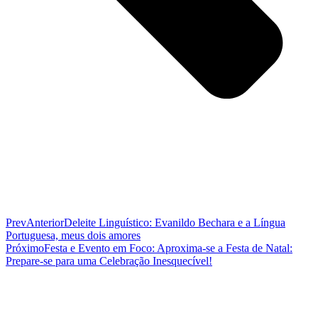
Prev
Anterior
Deleite Linguístico: Evanildo Bechara e a Língua
Portuguesa, meus dois amores
Próximo
Festa e Evento em Foco: Aproxima-se a Festa de Natal:
Prepare-se para uma Celebração Inesquecível!