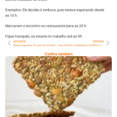
Exemplos: Ele decidiu ir embora, pois estava esperando desde
as 10 h.
Marcaram o encontro no restaurante para as 20 h.
Fique tranquilo, eu estarei no trabalho até as 9h.
ANTERIOR
PRÓXIMO
Deleite Linguístico: No meio do caminho tinha uma preposição. Tinha uma preposição no meio do caminho, meu caro Drummond!
Seus Direitos: A Inteligência Artificial e a escola, os alunos e o ensino – Parte 2: Inteligência artificial e os alunos
Confira também
Comer Bem: Cracker De Sementes