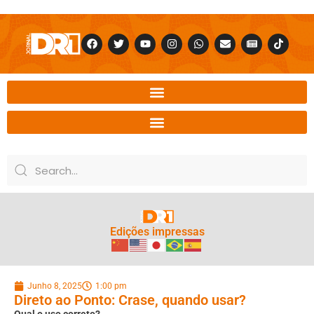
Edições impressas
Junho 8, 2025
1:00 pm
Direto ao Ponto: Crase, quando usar?
Qual o uso correto?