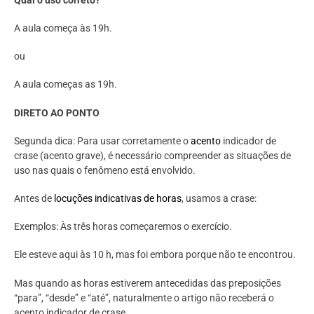
A aula começa às 19h.
ou
A aula começas as 19h.
DIRETO AO PONTO
Segunda dica: Para usar corretamente o
acento
indicador de
crase (acento grave), é necessário compreender as situações de
uso nas quais o fenômeno está envolvido.
Antes de
locuções indicativas de horas
, usamos a crase:
Exemplos: Às
três horas começaremos o exercício.
Ele esteve aqui às 10 h, mas foi embora porque não te encontrou.
Mas quando as horas estiverem antecedidas das preposições
“para”, “desde” e “até”, naturalmente o artigo não receberá o
acento indicador de crase.