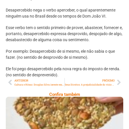
Desapercebido nega o verbo aperceber, o qual aparentemente
ninguém usa no Brasil desde os tempos de Dom João VI.
Esse verbo tem o sentido primeiro de prover, abastecer, fornecer e,
portanto, desapercebido expressa desprovido, despojado de algo,
desabastecido de alguma coisa ou sentimento.
Por exemplo: Desapercebido de si mesmo, ele não sabia o que
fazer. (no sentido de desprovido de si mesmo).
Ele foi pego desapercebido pela nova regra do imposto de renda.
(no sentido de desprevenido).
ANTERIOR
PRÓXIMO
Cultura e Ritmo: Douglas Silva investe em novo ramos de negócio
Seus Direitos: A prejudicialidade do vício em mídias sociais
Confira também
Comer Bem: Cracker De Sementes