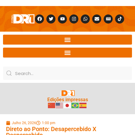
Edições impressas
Julho 26, 2026
1:00 pm
Direto ao Ponto: Desapercebido X
Despercebido