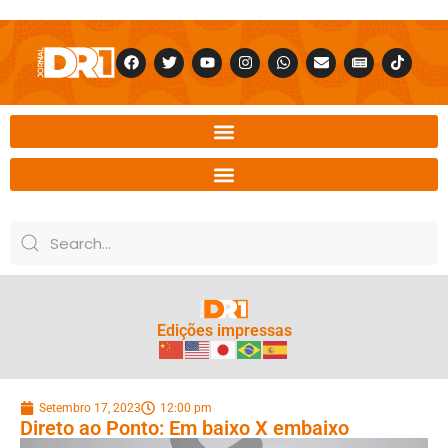
Edições impressas
Setembro 17, 2023
12:00 pm
Direto ao Ponto: Em baixo X embaixo