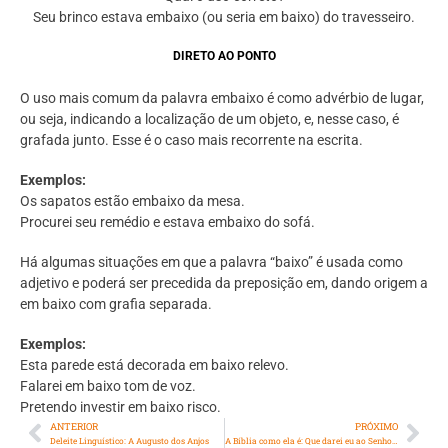
Seu brinco estava embaixo (ou seria em baixo) do travesseiro.
DIRETO AO PONTO
O uso mais comum da palavra embaixo é como advérbio de lugar,
ou seja, indicando a localização de um objeto, e, nesse caso, é
grafada junto. Esse é o caso mais recorrente na escrita.
Exemplos:
Os sapatos estão embaixo da mesa.
Procurei seu remédio e estava embaixo do sofá.
Há algumas situações em que a palavra “baixo” é usada como
adjetivo e poderá ser precedida da preposição em, dando origem a
em baixo com grafia separada.
Exemplos:
Esta parede está decorada em baixo relevo.
Falarei em baixo tom de voz.
Pretendo investir em baixo risco.
ANTERIOR
PRÓXIMO
Deleite Linguístico: A Augusto dos Anjos
A Bíblia como ela é: Que darei eu ao Senhor por todos os benefícios que me tem feito?