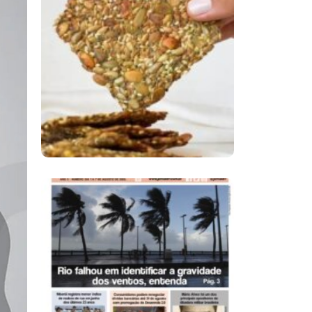
Comer Bem: Cracker
De Sementes
Ano X – Número 366
01 A 07 De Agosto De
2026