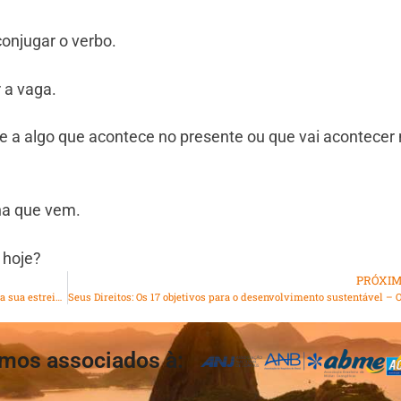
conjugar o verbo.
 a vaga.
re a algo que acontece no presente ou que vai acontecer
na que vem.
i hoje?
PRÓXI
Cultura e Ritmo: Ivete Sangalo arrasta 500 mil foliões para sua estreia no megabloco ‘SeráQAbre?’
mos associados à: