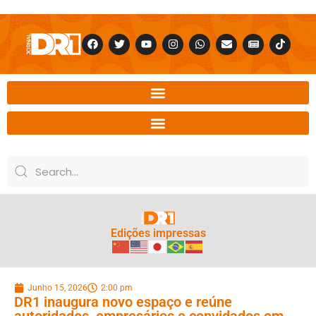
Edições impressas
Junho 15, 2026
2:00 pm
DR1 inaugura novo espaço e reúne
autoridades, empresários e convidados em