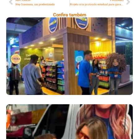
Ney Suassuna, um predestinado
Projeto cria protocolo estadual para garantir atendimento humanizado a pessoas em situação de vulnerabilidade no SUS
Confira também
Cencosud Promove Inovação No Brasil
Com A Participação Do Prezunic No Rio
Innovation Week 2026
​Segurança Pública Lidera Queixas De
Moradores Do Rio Em Escuta Promovida Por