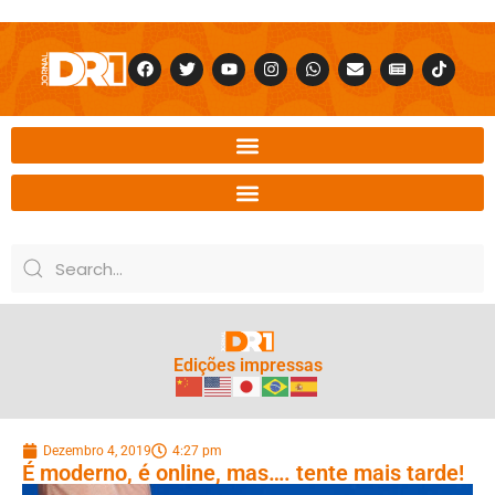
Edições impressas
Dezembro 4, 2019
4:27 pm
É moderno, é online, mas…. tente mais tarde!