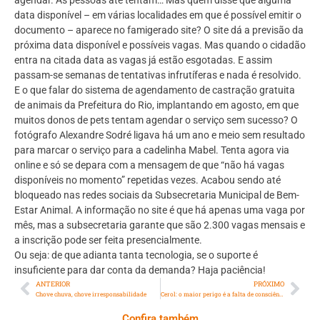
data disponível – em várias localidades em que é possível emitir o
documento – aparece no famigerado site? O site dá a previsão da
próxima data disponível e possíveis vagas. Mas quando o cidadão
entra na citada data as vagas já estão esgotadas. E assim
passam-se semanas de tentativas infrutíferas e nada é resolvido.
E o que falar do sistema de agendamento de castração gratuita
de animais da Prefeitura do Rio, implantando em agosto, em que
muitos donos de pets tentam agendar o serviço sem sucesso? O
fotógrafo Alexandre Sodré ligava há um ano e meio sem resultado
para marcar o serviço para a cadelinha Mabel. Tenta agora via
online e só se depara com a mensagem de que “não há vagas
disponíveis no momento” repetidas vezes. Acabou sendo até
bloqueado nas redes sociais da Subsecretaria Municipal de Bem-
Estar Animal. A informação no site é que há apenas uma vaga por
mês, mas a subsecretaria garante que são 2.300 vagas mensais e
a inscrição pode ser feita presencialmente.
Ou seja: de que adianta tanta tecnologia, se o suporte é
insuficiente para dar conta da demanda? Haja paciência!
ANTERIOR
PRÓXIMO
Chove chuva, chove irresponsabilidade
Cerol: o maior perigo é a falta de consciência e a certeza da impunidade
Confira também