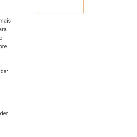
Veja mais
 mais
ara
e
bre
ecer
nder