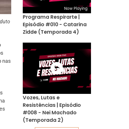
Now Playing
Programa Respirarte |
oduto
Episódio #010 - Catarina
Zidde (Temporada 4)
o
os
o nas
es
Vozes, Lutas e
 na
Resistências | Episódio
des
#008 - Nei Machado
(Temporada 2)