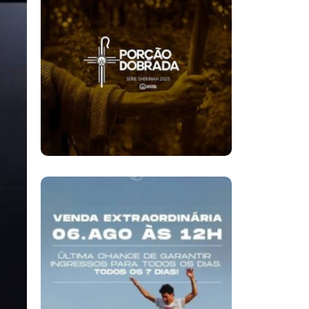
Eliseu, Uma Porção
Dobrada Para
Transformar Vidas E
Uma Mensagem Que
Continua Atual
Rock In Rio Abre
Venda
Extraordinária De
Ingressos E Aumenta
Expectativa Para
Edição De 2026