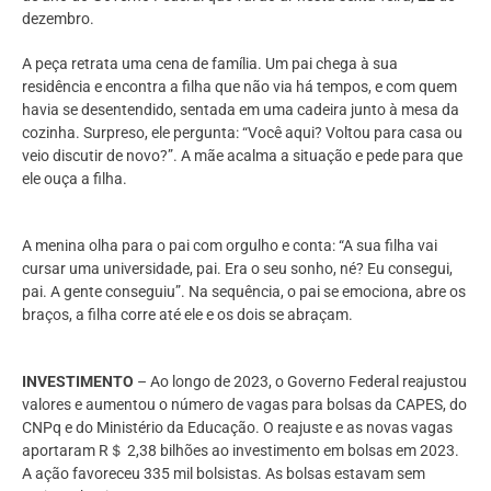
dezembro.
A peça retrata uma cena de família. Um pai chega à sua
residência e encontra a filha que não via há tempos, e com quem
havia se desentendido, sentada em uma cadeira junto à mesa da
cozinha. Surpreso, ele pergunta: “Você aqui? Voltou para casa ou
veio discutir de novo?”. A mãe acalma a situação e pede para que
ele ouça a filha.
A menina olha para o pai com orgulho e conta: “A sua filha vai
cursar uma universidade, pai. Era o seu sonho, né? Eu consegui,
pai. A gente conseguiu”. Na sequência, o pai se emociona, abre os
braços, a filha corre até ele e os dois se abraçam.
INVESTIMENTO
– Ao longo de 2023, o Governo Federal reajustou
valores e aumentou o número de vagas para bolsas da CAPES, do
CNPq e do Ministério da Educação. O reajuste e as novas vagas
aportaram R＄ 2,38 bilhões ao investimento em bolsas em 2023.
A ação favoreceu 335 mil bolsistas. As bolsas estavam sem