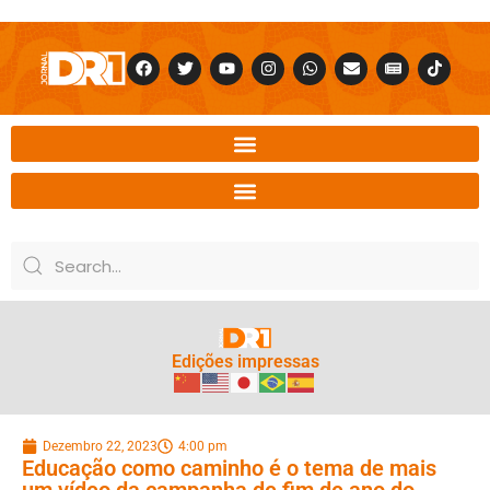
Edições impressas
Dezembro 22, 2023
4:00 pm
Educação como caminho é o tema de mais
um vídeo da campanha de fim de ano do