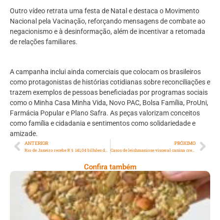
Outro vídeo retrata uma festa de Natal e destaca o Movimento
Nacional pela Vacinação, reforçando mensagens de combate ao
negacionismo e à desinformação, além de incentivar a retomada
de relações familiares.
A campanha inclui ainda comerciais que colocam os brasileiros
como protagonistas de histórias cotidianas sobre reconciliações e
trazem exemplos de pessoas beneficiadas por programas sociais
como o Minha Casa Minha Vida, Novo PAC, Bolsa Família, ProUni,
Farmácia Popular e Plano Safra. As peças valorizam conceitos
como família e cidadania e sentimentos como solidariedade e
amizade.
ANTERIOR
PRÓXIMO
Rio de Janeiro recebe R＄ 141,04 bilhões do Governo Federal em 2023, entre recursos para estado, prefeituras e cidadãos nos 92 municípios
Casos de leishmaniose visceral canina crescem 40% no Rio de Janeiro, informa Secretaria de Estado de Saúde
Confira também
Comer Bem: Cracker De Sementes