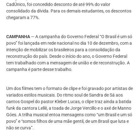
CadÚnico, foi concedido desconto de até 99% do valor
consolidado da dívida. Para os demais estudantes, os descontos
chegaram a 77%.
CAMPANHA
— A campanha do Governo Federal “O Brasil é um só
povo” foi lançada em rede nacional no dia 10 de dezembro, com a
intenção de mobilizar os brasileiros para a consolidação da
reconstrução do país. Desde o início do ano, o Governo Federal
tem trabalhado com a mensagem de união e de reconstrução. A
campanha é parte desse trabalho.
Um dos filmes tem o formato de clipe e foi gravado por artistas de
variados estilos musicais. Do ritmo soul de Sandra de Sá aos
cantos Gospel do pastor Kleber Lucas, o clipe traz ainda a batida
funk da cantora Lellê, a toada de Jorge Vercillo e o axé de Manno
Góes. A trilha musical entoa mensagens como “um Brasil e um só
povo” e “somos filhos de uma mãe gentil, de um Brasil que luta e
não se curva”.