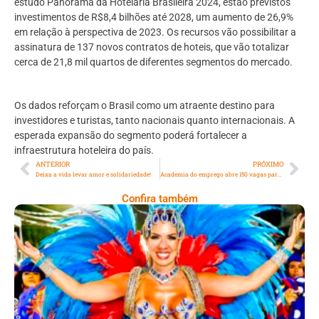
estudo Panorama da Hotelaria Brasileira 2024, estão previstos
investimentos de R$8,4 bilhões até 2028, um aumento de 26,9%
em relação à perspectiva de 2023. Os recursos vão possibilitar a
assinatura de 137 novos contratos de hoteis, que vão totalizar
cerca de 21,8 mil quartos de diferentes segmentos do mercado.
Os dados reforçam o Brasil como um atraente destino para
investidores e turistas, tanto nacionais quanto internacionais. A
esperada expansão do segmento poderá fortalecer a
infraestrutura hoteleira do país.
ANTERIOR
PRÓXIMO
Deixa a vida levar amor e solidariedade!
Academia do emprego abre 150 vagas para eletricistas sem experiência
Confira também
Dani Sant’Anna É Confirmada Como Rainha
De Bateria Da Independentes De Olaria
Para O Carnaval 2027