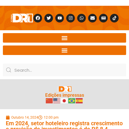
Edições impressas
Outubro 14, 2024
12:00 pm
Em 2024, setor hoteleiro registra crescimento
e previsão de investimentos é de R$ 8,4