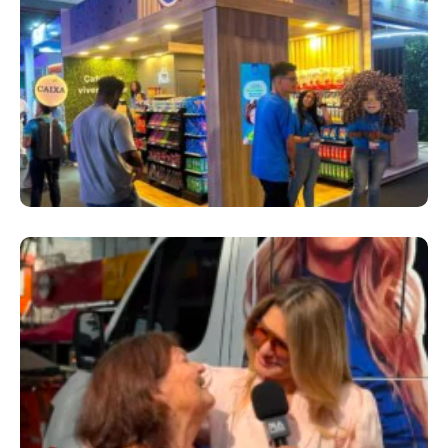
Cencosud Promove Inovação No Brasil
Com A Participação Do Prezunic No Rio
Innovation Week 2026
​Segurança Pública Lidera Queixas De
Moradores Do Rio Em Escuta Promovida Por
Antônia Fontenelle