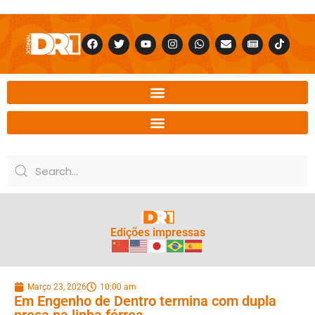
Edições impressas
Março 23, 2026
10:00 am
Em Engenho de Dentro termina com dupla
presa na linha férrea