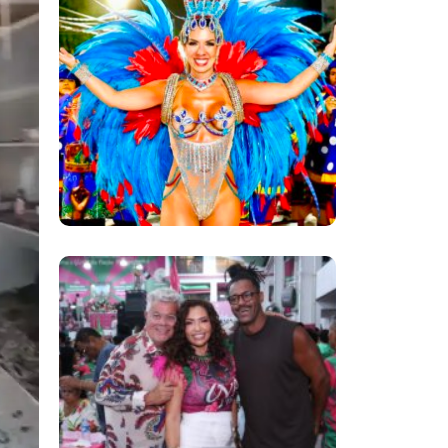
Confirmada Como
Rainha De Bateria Da
Independentes De
Olaria Para O
Carnaval 2027
Comunidade
Mangueirense Solta
A Voz E Classifca O
Samba 3 Para A
Próxima Fase