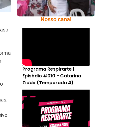
Nosso canal
caso
forma
a
Programa Respirarte |
Episódio #010 - Catarina
Zidde (Temporada 4)
do
mas.
ível