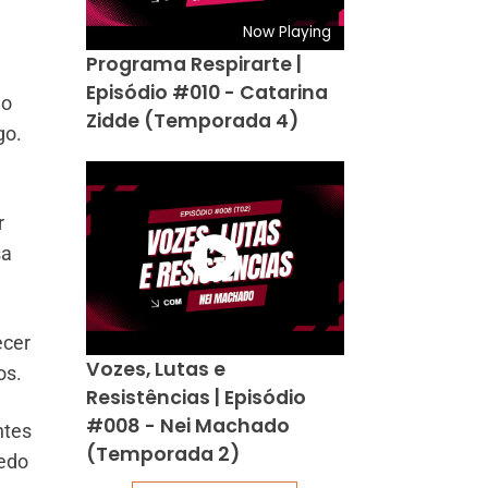
Now Playing
Programa Respirarte |
Episódio #010 - Catarina
do
Zidde (Temporada 4)
go.
r
sa
ecer
Vozes, Lutas e
os.
Resistências | Episódio
#008 - Nei Machado
ntes
(Temporada 2)
medo