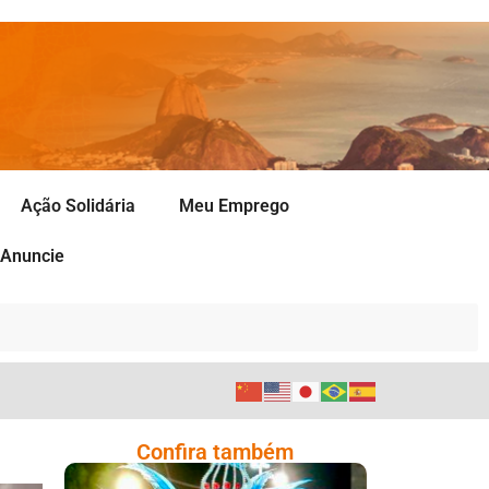
Ação Solidária
Meu Emprego
Anuncie
Confira também
Dani Sant’Anna É