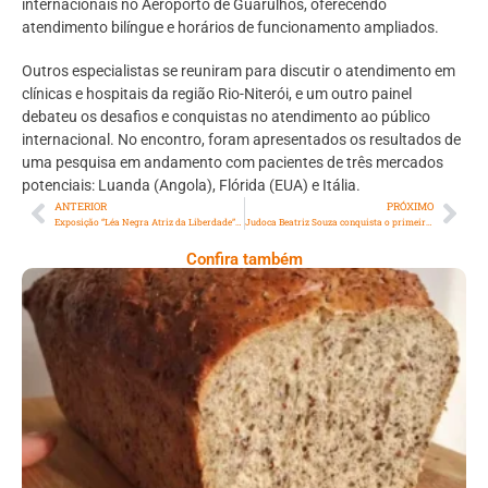
internacionais no Aeroporto de Guarulhos, oferecendo
atendimento bilíngue e horários de funcionamento ampliados.
Outros especialistas se reuniram para discutir o atendimento em
clínicas e hospitais da região Rio-Niterói, e um outro painel
debateu os desafios e conquistas no atendimento ao público
internacional. No encontro, foram apresentados os resultados de
uma pesquisa em andamento com pacientes de três mercados
potenciais: Luanda (Angola), Flórida (EUA) e Itália.
ANTERIOR
PRÓXIMO
Exposição “Léa Negra Atriz da Liberdade” na Câmara Municipal
Judoca Beatriz Souza conquista o primeiro ouro brasileiro em Paris
Confira também
Comer Bem: Pão Low Carb