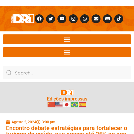
Edições impressas
Agosto 2, 2024
3:00 pm
Encontro debate estratégias para fortalecer o
turismo de saúde, que cresce até 25% ao ano,