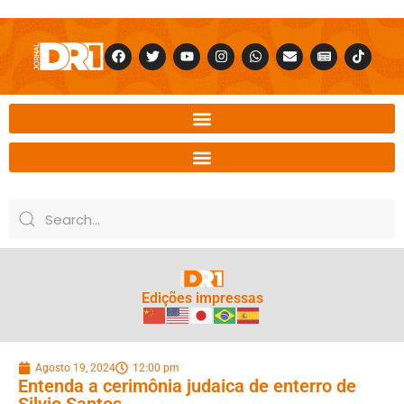
Edições impressas
Agosto 19, 2024
12:00 pm
Entenda a cerimônia judaica de enterro de
Silvio Santos