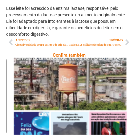
Esse leite foi acrescido da enzima lactase, responsável pelo
processamento da lactose presente no alimento originalmente.
Ele foi adaptado para intolerantes à lactose que possuem
dificuldade em digeri-la, e garante os benefícios do leite sem o
desconforto digestivo.
ANTERIOR
PRÓXIMO
Cine Diversidade ocupa bairros do Rio de Janeiro com sessões de cinema, palestras e oficinas
Mais de 1,5 milhão são afetados por remoções forçadas no Brasil
Confira também
Ano X – Número 367 08 A 14 De Agosto De
2026