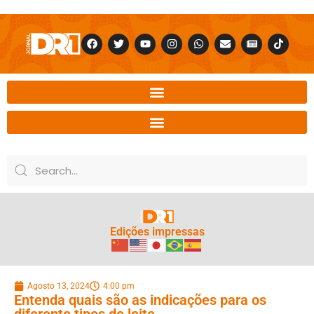
Edições impressas
Agosto 13, 2024
4:00 pm
Entenda quais são as indicações para os
diferente tipos de leite