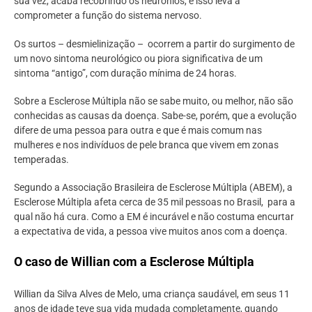
sua vez, acaba recobrindo os neurônios, e isso leva a
comprometer a função do sistema nervoso.
Os surtos – desmielinização – ocorrem a partir do surgimento de
um novo sintoma neurológico ou piora significativa de um
sintoma “antigo”, com duração mínima de 24 horas.
Sobre a Esclerose Múltipla não se sabe muito, ou melhor, não são
conhecidas as causas da doença. Sabe-se, porém, que a evolução
difere de uma pessoa para outra e que é mais comum nas
mulheres e nos indivíduos de pele branca que vivem em zonas
temperadas.
Segundo a Associação Brasileira de Esclerose Múltipla (ABEM), a
Esclerose Múltipla afeta cerca de 35 mil pessoas no Brasil, para a
qual não há cura. Como a EM é incurável e não costuma encurtar
a expectativa de vida, a pessoa vive muitos anos com a doença.
O caso de Willian com a Esclerose Múltipla
Willian da Silva Alves de Melo, uma criança saudável, em seus 11
anos de idade teve sua vida mudada completamente, quando