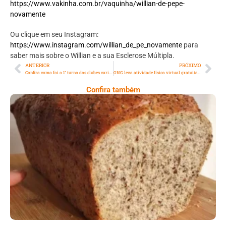
https://www.vakinha.com.br/vaquinha/willian-de-pepe-
novamente
Ou clique em seu Instagram:
https://www.instagram.com/willian_de_pe_novamente
para
saber mais sobre o Willian e a sua Esclerose Múltipla.
ANTERIOR
PRÓXIMO
Confira como foi o 1° turno dos clubes cariocas no Campeonato Brasileiro 2020
ONG leva atividade física virtual gratuita a idosos de comunidades
Confira também
Comer Bem: Pão Low Carb