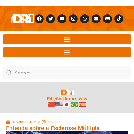
Edições impressas
Novembro 4, 2020
1:08 pm
Entenda sobre a Esclerose Múltipla