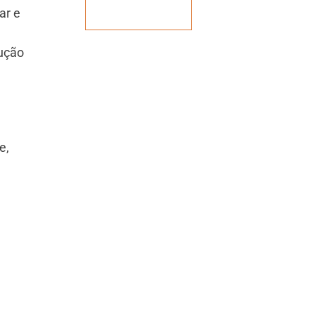
Veja mais
ar e
rução
e,