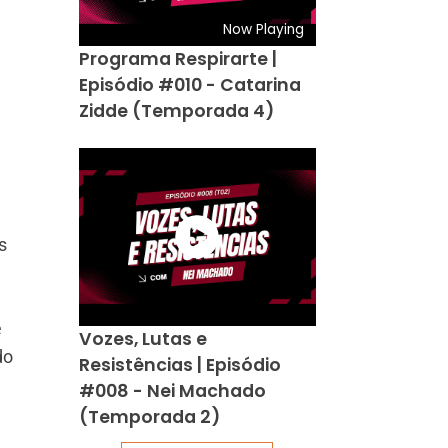
Now Playing
Programa Respirarte |
Episódio #010 - Catarina
Zidde (Temporada 4)
s
e
Vozes, Lutas e
do
Resistências | Episódio
#008 - Nei Machado
(Temporada 2)