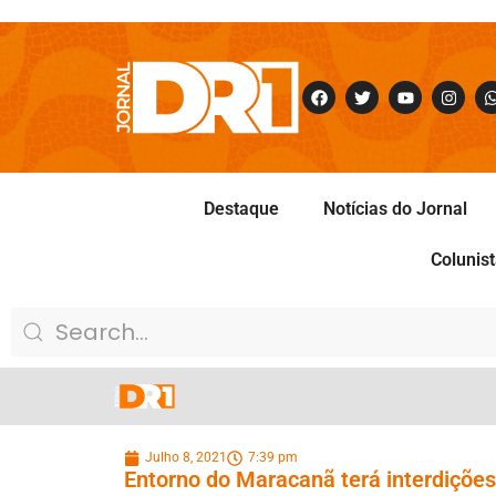
Destaque
Notícias do Jornal
Colunis
Julho 8, 2021
7:39 pm
Entorno do Maracanã terá interdições