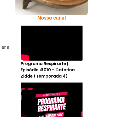
Nosso canal
;
ier e
Programa Respirarte |
Episódio #010 - Catarina
Zidde (Temporada 4)