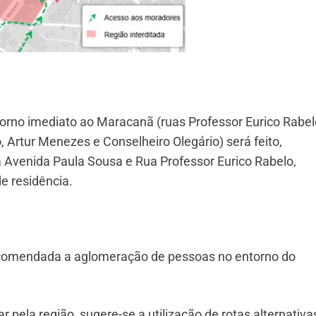
orno imediato ao Maracanã (ruas Professor Eurico Rabel
o, Artur Menezes e Conselheiro Olegário) será feito,
a Avenida Paula Sousa e Rua Professor Eurico Rabelo,
 residência.
ecomendada a aglomeração de pessoas no entorno do
pela região, sugere-se a utilização de rotas alternativa