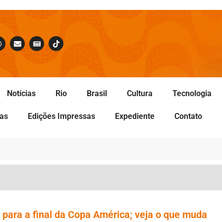
Notícias
Rio
Brasil
Cultura
Tecnologia
tas
Edições Impressas
Expediente
Contato
 para a final da Copa América; veja o que muda