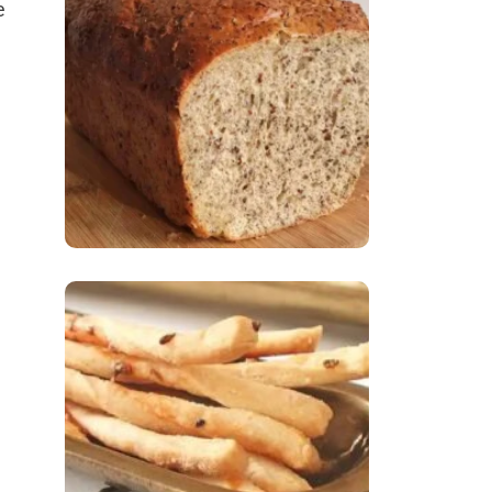
e
Comer Bem: Pão Low
Carb
Comer Bem:
Palitinhos De Cebola
E Salsa