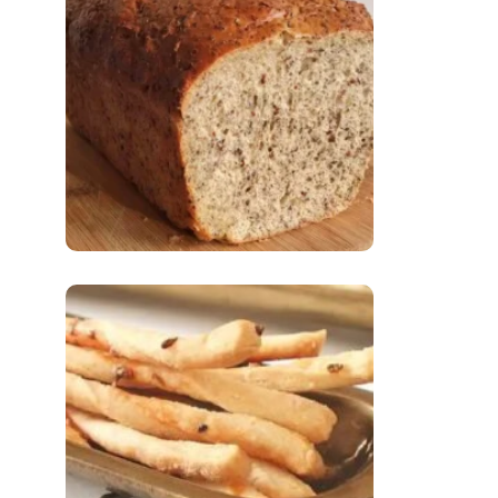
Comer Bem: Pão Low
Carb
Comer Bem:
Palitinhos De Cebola
E Salsa