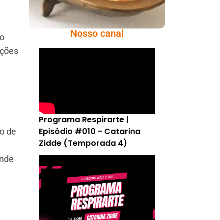
Nosso canal
do
ações
,
Programa Respirarte |
Episódio #010 - Catarina
ho de
Zidde (Temporada 4)
onde