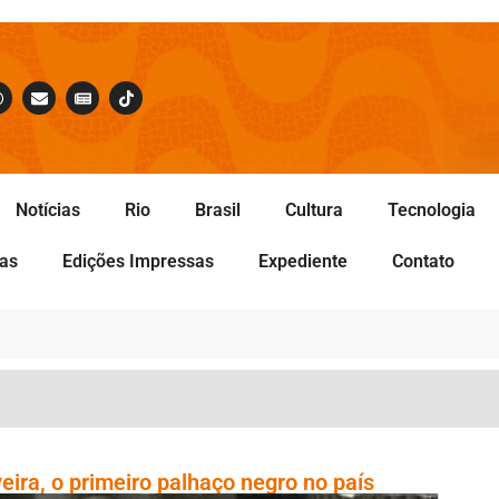
Notícias
Rio
Brasil
Cultura
Tecnologia
tas
Edições Impressas
Expediente
Contato
eira, o primeiro palhaço negro no país