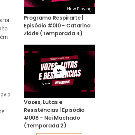
Now Playing
Programa Respirarte |
 foi
Episódio #010 - Catarina
iabo
Zidde (Temporada 4)
mbém
havia
Vozes, Lutas e
Resistências | Episódio
de
#008 - Nei Machado
(Temporada 2)