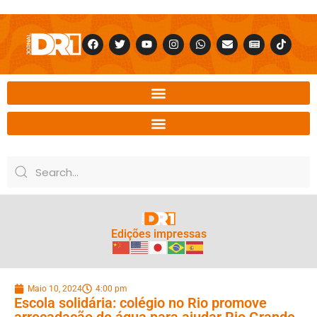
Edições impressas
Maio 10, 2024
4:00 pm
Escola solidária: colégio no Rio promove
arrecadação de água para ajudar Rio Grande