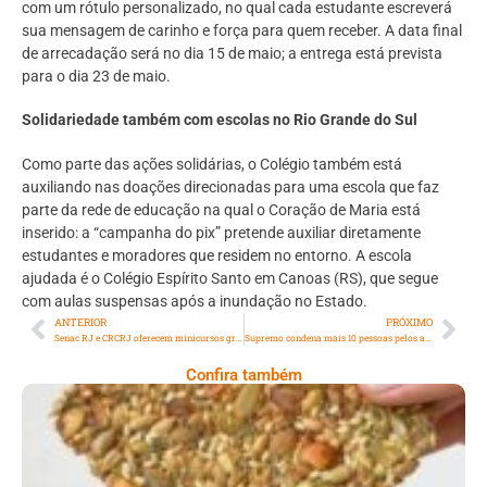
com um rótulo personalizado, no qual cada estudante escreverá
sua mensagem de carinho e força para quem receber. A data final
de arrecadação será no dia 15 de maio; a entrega está prevista
para o dia 23 de maio.
Solidariedade também com escolas no Rio Grande do Sul
Como parte das ações solidárias, o Colégio também está
auxiliando nas doações direcionadas para uma escola que faz
parte da rede de educação na qual o Coração de Maria está
inserido: a “campanha do pix” pretende auxiliar diretamente
estudantes e moradores que residem no entorno. A escola
ajudada é o Colégio Espírito Santo em Canoas (RS), que segue
com aulas suspensas após a inundação no Estado.
ANTERIOR
PRÓXIMO
Senac RJ e CRCRJ oferecem minicursos gratuitos de tecnologia, comunicação, departamento pessoal, tributário e fiscal no Centro do Rio
Supremo condena mais 10 pessoas pelos atos do dia 8 de janeiro
Confira também
Comer Bem: Cracker De Sementes