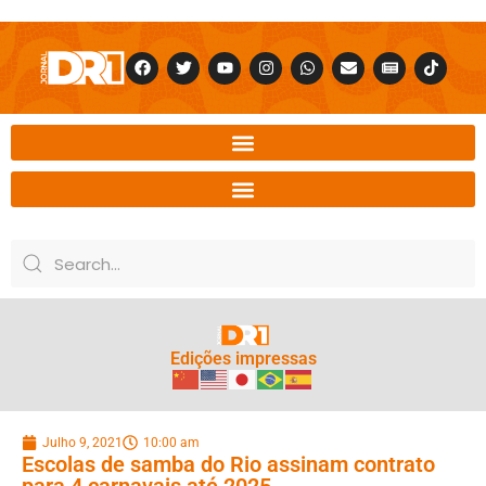
Edições impressas
Julho 9, 2021
10:00 am
Escolas de samba do Rio assinam contrato
para 4 carnavais até 2025