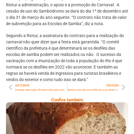
Riotur a administração, o apoio e a promoção do Carnaval. A
cessão de uso do Sambódromo se dará do dia 1º de dezembro até
o dia 31 de março do ano seguinte. “O contrato não trata de valor
de subvenção para as Escolas de Samba”, diz a nota.
Segundo a Riotur, a assinatura do contrato para a realização do
carnaval não quer dizer que a festa está garantida. “O comitê
científico da prefeitura é que determinará se os desfiles das
escolas de samba podem ser realizados ou não. O sucesso da
vacinação com a imunização de toda a população do Rio é que
norteará se os desfiles em 2022 vão acontecer. E também as
regras se haverá venda de ingressos para turistas brasileiros e
vindos do exterior e como tudo isso se dará.”
ANTERIOR
PRÓXIMO
Começa renovação de matrícula para alunos da Educação de Jovens e Adultos no Rio
Anvisa autoriza nova fábrica a produzir vacina da Pfizer para o Brasil
Confira também
Comer Bem: Pão Low Carb