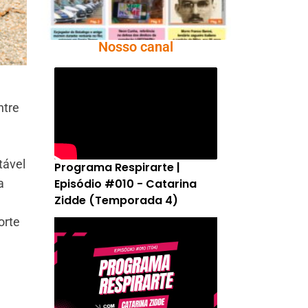
Nosso canal
ntre
tável
Programa Respirarte |
Episódio #010 - Catarina
a
Zidde (Temporada 4)
orte
a