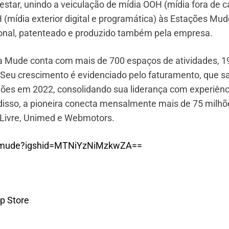
estar, unindo a veiculação de mídia OOH (mídia fora de c
 (mídia exterior digital e programática) às Estações Mud
ional, patenteado e produzido também pela empresa.
, a Mude conta com mais de 700 espaços de atividades, 1
. Seu crescimento é evidenciado pelo faturamento, que s
hões em 2022, consolidando sua liderança com experiênc
 disso, a pioneira conecta mensalmente mais de 75 milhõ
Livre, Unimed e Webmotors.
adamude?igshid=MTNiYzNiMzkwZA==
p Store