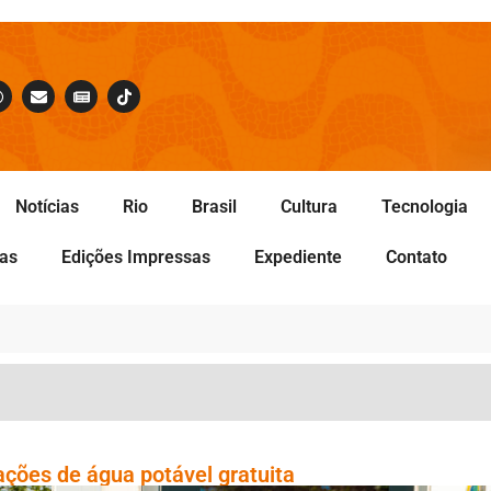
Notícias
Rio
Brasil
Cultura
Tecnologia
tas
Edições Impressas
Expediente
Contato
ções de água potável gratuita