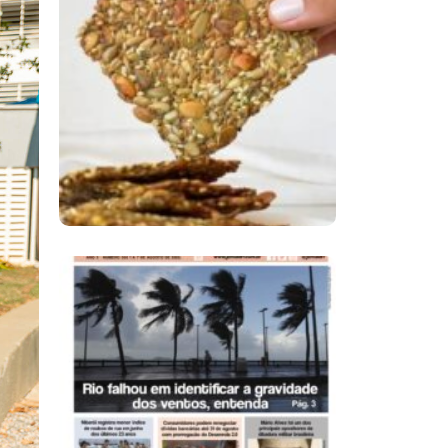
Comer Bem: Cracker
De Sementes
Ano X – Número 366
01 A 07 De Agosto De
2026