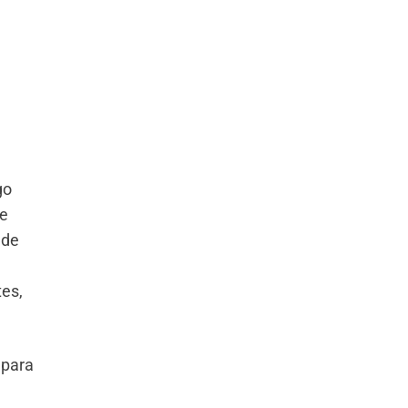
go
re
ude
tes,
 para