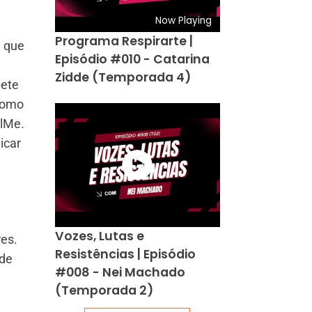
Now Playing
Programa Respirarte |
m que
Episódio #010 - Catarina
Zidde (Temporada 4)
pete
como
ilMe.
icar
Vozes, Lutas e
res.
Resistências | Episódio
 de
#008 - Nei Machado
(Temporada 2)