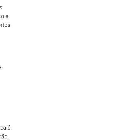
s
to e
rtes
w-
ica é
ção,