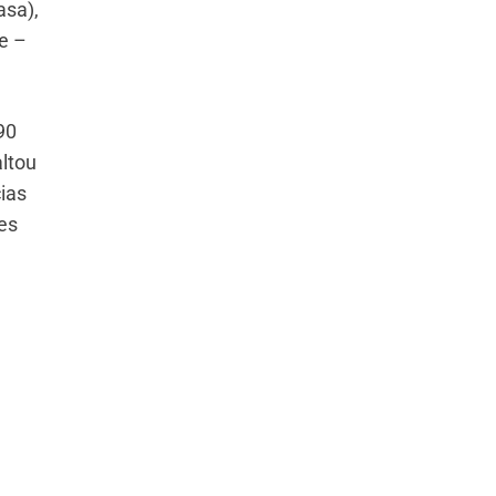
asa),
e –
90
altou
ias
es