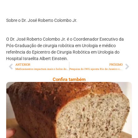
Sobre o Dr. José Roberto Colombo Jr.
O Dr. José Roberto Colombo Jr. é o Coordenador Executivo da
Pós-Graduação de cirurgia robótica em Urologia e médico
referência do Epicentro de Cirurgia Robótica em Urologia do
Hospital Israelita Albert Einstein.
ANTERIOR
PRÓXIMO
Medicamentos impactam mais o bolso dos brasileiros – veja como economizar
Pesquisa do IWG aponta Rio de Janeiro como uma das melhores cidades do mundo para realizar o “workation”, tendência que une trabalho a viagens
Confira também
Comer Bem: Pão Low Carb