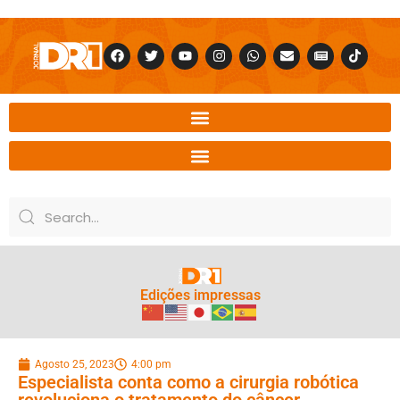
Edições impressas
Agosto 25, 2023
4:00 pm
Especialista conta como a cirurgia robótica
revoluciona o tratamento do câncer