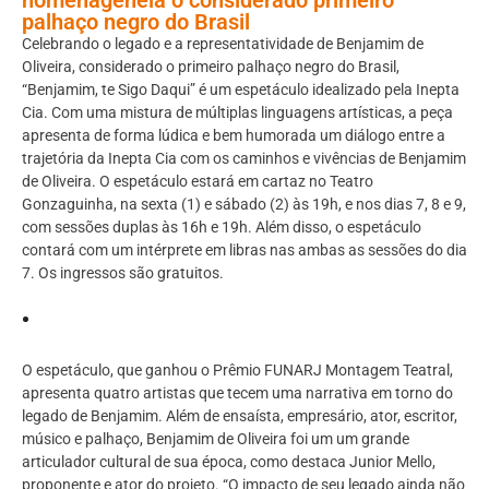
palhaço negro do Brasil
Celebrando o legado e a representatividade de Benjamim de
Oliveira, considerado o primeiro palhaço negro do Brasil,
“Benjamim, te Sigo Daqui” é um espetáculo idealizado pela Inepta
Cia. Com uma mistura de múltiplas linguagens artísticas, a peça
apresenta de forma lúdica e bem humorada um diálogo entre a
trajetória da Inepta Cia com os caminhos e vivências de Benjamim
de Oliveira. O espetáculo estará em cartaz no Teatro
Gonzaguinha, na sexta (1) e sábado (2) às 19h, e nos dias 7, 8 e 9,
com sessões duplas às 16h e 19h. Além disso, o espetáculo
contará com um intérprete em libras nas ambas as sessões do dia
7. Os ingressos são gratuitos.
O espetáculo, que ganhou o Prêmio FUNARJ Montagem Teatral,
apresenta quatro artistas que tecem uma narrativa em torno do
legado de Benjamim. Além de ensaísta, empresário, ator, escritor,
músico e palhaço, Benjamim de Oliveira foi um um grande
articulador cultural de sua época, como destaca Junior Mello,
proponente e ator do projeto. “O impacto de seu legado ainda não