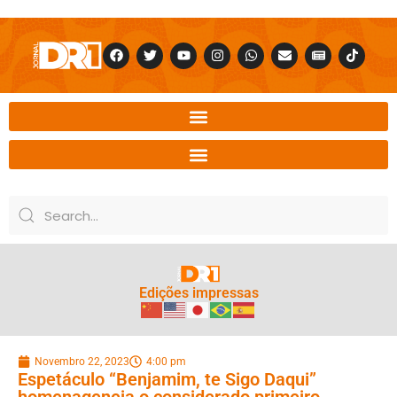
Edições impressas
Novembro 22, 2023
4:00 pm
Espetáculo “Benjamim, te Sigo Daqui”
homenageneia o considerado primeiro