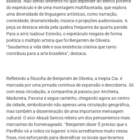
assistia. Não sendo diferente no que depender do elenco potente
do espetáculo e de uma montagem multifacetada, que explora
uma diversidade de linguagens artísticas, como narração,
comicidade, dramaticidade, música e projeções audiovisuais. A
peça se destaca ainda pela quebra frequente da quarta parede.
Para a atriz Isabour Estevão, o espetáculo resgata de forma
poética o múltiplo artista que foi Benjamim de Oliveira.
“Saudamos a vida dele e sua existência criativa que tanto
contribuiu para a arte brasileira”, destaca.
Refletindo a filosofia de Benjamim de Oliveira, a Inepta Cia. é
marcada por uma jornada contínua de expansão e descoberta. Só
com essa circulação, a companhia já passou por Anchieta,
Madureira, Pavuna e segue caminho, chegando agora ao centro
da cidade, simbolizando não apenas uma circulação geográfica,
mas também a disseminação de uma importante mensagem
cultural. O ator Akauã Santos reitera um dos pensamentos mais
marcantes do homenageado. “Benjamim disse ‘É preciso que o
Pavilhão vá a todos os lugares’ e nós acreditamos muito nessa
frase, nos esforçando para diversificar os locais que levamos