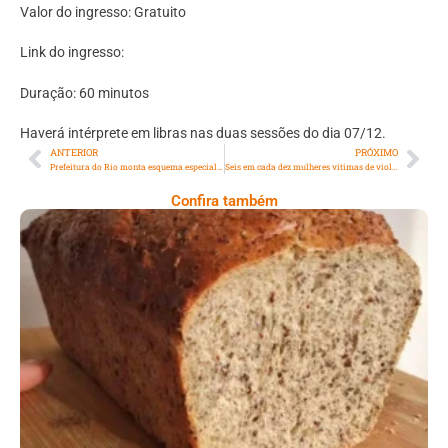
Valor do ingresso: Gratuito
Link do ingresso:
Duração: 60 minutos
Haverá intérprete em libras nas duas sessões do dia 07/12.
ANTERIOR
PRÓXIMO
Prefeitura do Rio monta esquema especial para estacionamento de ônibus fretados na Barra e no Recreio durante o Verão
Seis em cada dez mulheres vítimas de violência não fazem registro policial
Confira também
Comer Bem: Pão Low Carb