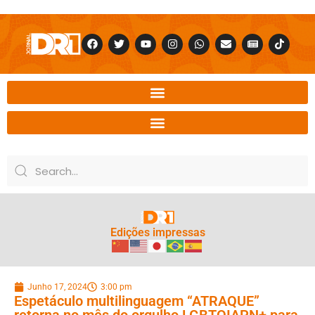
Edições impressas
Junho 17, 2024
3:00 pm
Espetáculo multilinguagem “ATRAQUE”
retorna no mês do orgulho LGBTQIAPN+ para