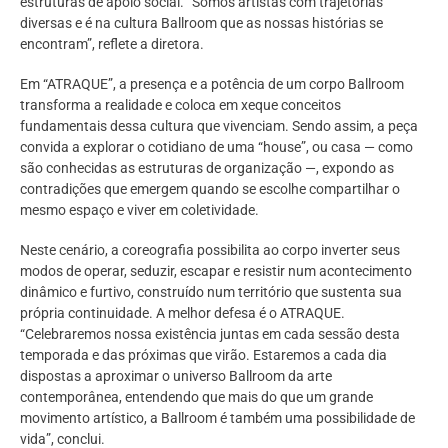
estruturas de apoio social. “Somos artistas com trajetórias
diversas e é na cultura Ballroom que as nossas histórias se
encontram”, reflete a diretora.
Em “ATRAQUE”, a presença e a potência de um corpo Ballroom
transforma a realidade e coloca em xeque conceitos
fundamentais dessa cultura que vivenciam. Sendo assim, a peça
convida a explorar o cotidiano de uma “house”, ou casa — como
são conhecidas as estruturas de organização —, expondo as
contradições que emergem quando se escolhe compartilhar o
mesmo espaço e viver em coletividade.
Neste cenário, a coreografia possibilita ao corpo inverter seus
modos de operar, seduzir, escapar e resistir num acontecimento
dinâmico e furtivo, construído num território que sustenta sua
própria continuidade. A melhor defesa é o ATRAQUE.
“Celebraremos nossa existência juntas em cada sessão desta
temporada e das próximas que virão. Estaremos a cada dia
dispostas a aproximar o universo Ballroom da arte
contemporânea, entendendo que mais do que um grande
movimento artístico, a Ballroom é também uma possibilidade de
vida”, conclui.