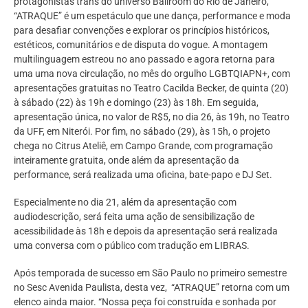
protagonistas trans do universo Ballroom do Rio de Janeiro,
“ATRAQUE” é um espetáculo que une dança, performance e moda
para desafiar convenções e explorar os princípios históricos,
estéticos, comunitários e de disputa do vogue. A montagem
multilinguagem estreou no ano passado e agora retorna para
uma uma nova circulação, no mês do orgulho LGBTQIAPN+, com
apresentações gratuitas no Teatro Cacilda Becker, de quinta (20)
à sábado (22) às 19h e domingo (23) às 18h. Em seguida,
apresentação única, no valor de R$5, no dia 26, às 19h, no Teatro
da UFF, em Niterói. Por fim, no sábado (29), às 15h, o projeto
chega no Citrus Ateliê, em Campo Grande, com programação
inteiramente gratuita, onde além da apresentação da
performance, será realizada uma oficina, bate-papo e DJ Set.
Especialmente no dia 21, além da apresentação com
audiodescrição, será feita uma ação de sensibilização de
acessibilidade às 18h e depois da apresentação será realizada
uma conversa com o público com tradução em LIBRAS.
Após temporada de sucesso em São Paulo no primeiro semestre
no Sesc Avenida Paulista, desta vez, “ATRAQUE” retorna com um
elenco ainda maior. “Nossa peça foi construída e sonhada por