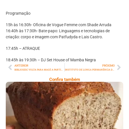
Programação
15h às 16:30h- Oficina de Vogue Femme com Shade Arruda
16:40h às 17:30h- Bate-papo: Linguagens e tecnologias de
criação: corpo e imagem com Patfudyda e Lais Castro.
17:45h – ATRAQUE
18:45h às 19:30h – DJ Set House of Mamba Negra
ANTERIOR
PRÓXIMO
BIBLIOSESC VOLTA PARA MAGÉ A PARTIR DE 17/6
INSTITUTO DE LONGA PERMANÊNCIA DE IDOSOS PROMOVE JUNHO VIOLETA
Confira também
Comer Bem: Pão Low Carb