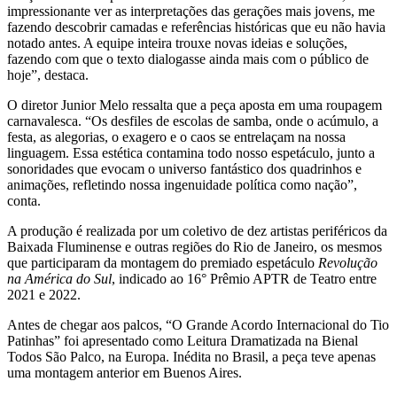
impressionante ver as interpretações das gerações mais jovens, me
fazendo descobrir camadas e referências históricas que eu não havia
notado antes. A equipe inteira trouxe novas ideias e soluções,
fazendo com que o texto dialogasse ainda mais com o público de
hoje”, destaca.
O diretor Junior Melo ressalta que a peça aposta em uma roupagem
carnavalesca. “Os desfiles de escolas de samba, onde o acúmulo, a
festa, as alegorias, o exagero e o caos se entrelaçam na nossa
linguagem. Essa estética contamina todo nosso espetáculo, junto a
sonoridades que evocam o universo fantástico dos quadrinhos e
animações, refletindo nossa ingenuidade política como nação”,
conta.
A produção é realizada por um coletivo de dez artistas periféricos da
Baixada Fluminense e outras regiões do Rio de Janeiro, os mesmos
que participaram da montagem do premiado espetáculo
Revolução
na América do Sul
, indicado ao 16° Prêmio APTR de Teatro entre
2021 e 2022.
Antes de chegar aos palcos, “O Grande Acordo Internacional do Tio
Patinhas” foi apresentado como Leitura Dramatizada na Bienal
Todos São Palco, na Europa. Inédita no Brasil, a peça teve apenas
uma montagem anterior em Buenos Aires.