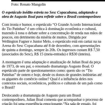
Foto: Renato Mangolin
O espetáculo inédito estreia no Sesc Copacabana, adaptando a
obra de Augusto Boal para refletir sobre o Brasil contemporâneo
Com ironia e humor, o espetáculo “O Grande Acordo Internacional
do Tio Patinhas” é um crítica à dominação econômica e cultural,
trazendo à tona o debate sobre a concentração de renda nas mãos de
poucos, em detrimento da miséria de muitos. Dirigida por
Wellington Fagner e Junior Melo, o espetáculo está em cartaz na na
Arena do Sesc Copacabana até 8 de dezembro, com apresentações
de quinta a domingo, sempre às 20h. Os ingressos custam R$ 7,50
(associados do Sesc), R$ 15 (meia-entrada) e R$30 (inteira).
A montagem é uma adaptação e atualização de Julian Boal da peça
de 1973, de seu pai, o renomado dramaturgo Augusto Boal. O
espetáculo parte de questionamentos como: quem são os “Tio
Patinhas” de ontem e hoje, desde os donos de grandes indústrias até
os gigantes do comércio online? Qual é a influência deles nos
contextos sociais, econômicos, políticos e culturais de um país como
o Brasil?
Deslocando a dramaturgia de Augusto para um Brasil
contemporâneo, Julian Boal comenta que acompanhar o processo de
criação foi uma experiência emocionante.“Na sala de ensaio, foi