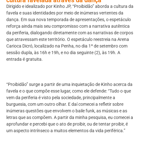
Dirigido e idealizado por Kinho JP, “Proibidão” aborda a cultura da
favela e suas identidades por meio de inúmeras vertentes da
dança. Em sua nova temporada de apresentações, o espetáculo
reforça ainda mais seu compromisso com a narrativa autêntica
da periferia, dialogando diretamente com as narrativas de corpos
que atravessam este território. O espetáculo reestreia na Arena
Carioca Dicró, localizado na Penha, no dia 1º de setembro com
sessão dupla, às 16h e 19h, e no dia seguinte (2), às 19h. A
entrada é gratuita.
“Proibidão” surge a partir de uma inquietação de Kinho acerca da
favela e o que compõe esse lugar, como ele defende: “Tudo o que
vem da periferia é visto pela sociedade, principalmente a
burguesia, com um outro olhar. E daí comecei a refletir sobre
inúmeras questões que envolvem o baile funk, as músicas e as
letras que as compõem. A partir da minha pesquisa, eu comecei a
aprofundar e percebi que o ato de proibir, ou de tentar proibir, é
um aspecto intrínseco a muitos elementos da vida periférica.”