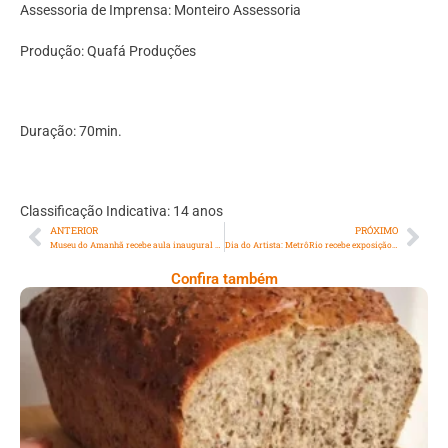
Assessoria de Imprensa: Monteiro Assessoria
Produção: Quafá Produções
Duração: 70min.
Classificação Indicativa: 14 anos
ANTERIOR
PRÓXIMO
Museu do Amanhã recebe aula inaugural do projeto ‘UFRJ na Ciência e Tecnologia’, parceria entre a Universidade e a Secretaria Municipal de Ciência e Tecnologia
Dia do Artista: MetrôRio recebe exposição em homenagem à cantora Rita Lee
Confira também
Comer Bem: Pão Low Carb