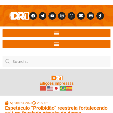
Edições impressas
Agosto 24, 2023
2:00 pm
Espetáculo “Proibidão” reestreia fortalecendo
cultura favelada através da dança