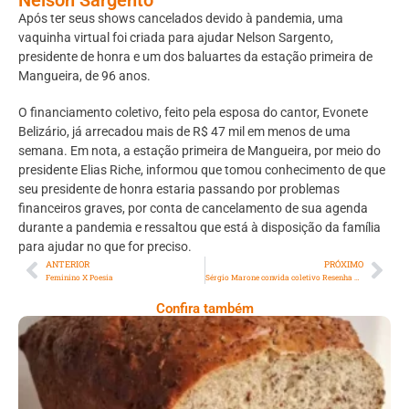
Após ter seus shows cancelados devido à pandemia, uma
vaquinha virtual foi criada para ajudar Nelson Sargento,
presidente de honra e um dos baluartes da estação primeira de
Mangueira, de 96 anos.
O financiamento coletivo, feito pela esposa do cantor, Evonete
Belizário, já arrecadou mais de R$ 47 mil em menos de uma
semana. Em nota, a estação primeira de Mangueira, por meio do
presidente Elias Riche, informou que tomou conhecimento de que
seu presidente de honra estaria passando por problemas
financeiros graves, por conta de cancelamento de sua agenda
durante a pandemia e ressaltou que está à disposição da família
para ajudar no que for preciso.
ANTERIOR
PRÓXIMO
Feminino X Poesia
Sérgio Marone convida coletivo Resenha das Pretas para ocupar seu perfil no Instagram
Confira também
Comer Bem: Pão Low Carb