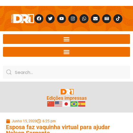
Edições impressas
Junho 15, 2020
6:25 pm
Esposa faz vaquinha virtual para ajudar
Nelson Sargento