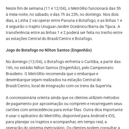
Neste fim de semana (11 e 12/04), o MetrôRio funcionará das 5h
à meia-noite, no sábado; e das 7h às 23h, no domingo. Nos dois
dias, a Linha 2 vai operar entre Pavuna e Botafogo, e as linhas 1 e
4 seguirão o trajeto Uruguai-Jardim Oceânico/Barra da Tijuca. A
transferência entre as linhas 1 e 2 poderá ser feita no trecho entre
as estações Central do Brasil/Centro e Botafogo.
Jogo do Botafogo no Nilton Santos (Engenhão)
No domingo (12/04), o Botafogo enfrenta o Curitiba, a partir das
16h, no estádio Nilton Santos (Engenhão), pelo Campeonato
Brasileiro. O MetrôRio recomenda que o embarque e
desembarque sejam realizados na estação Central do
Brasil/Centro, local de integração com os trens da SuperVia.
A concessionária orienta ainda que os clientes utilizem métodos
de pagamento por aproximação ou comprem e recarreguem seus
cartões com antecedência para evitar filas. Outra dica importante
é usar o aplicativo do MetrôRio, disponível para Android e iOS,
para planejar os trajetos e acompanhar, em tempo real, a
operação do sistema metroviário. Os clientes podem consultar a