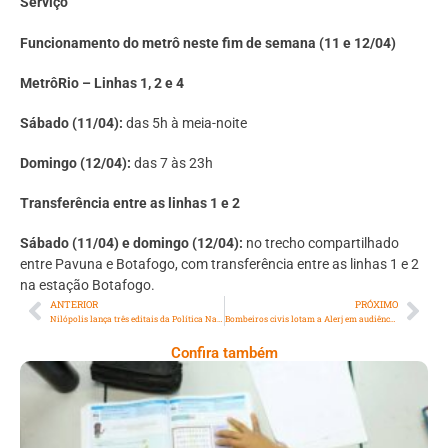
Serviço
Funcionamento do metrô neste fim de semana (11 e 12/04)
MetrôRio – Linhas 1, 2 e 4
Sábado (11/04):
das 5h à meia-noite
Domingo (12/04):
das 7 às 23h
Transferência entre as linhas 1 e 2
Sábado (11/04) e domingo (12/04):
no trecho compartilhado
entre Pavuna e Botafogo, com transferência entre as linhas 1 e 2
na estação Botafogo.
ANTERIOR
PRÓXIMO
Nilópolis lança três editais da Política Nacional Aldir Blanc (PNAB) de Fomento à Cultura
Bombeiros civis lotam a Alerj em audiência sobre segurança em grandes estabelecimentos
Confira também