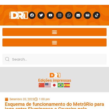
Edições impressas
Setembro 20, 2023
1:00 pm
Esquema de funcionamento do MetrôRio para
jogo entre Fluminense e Cruzeiro pelo