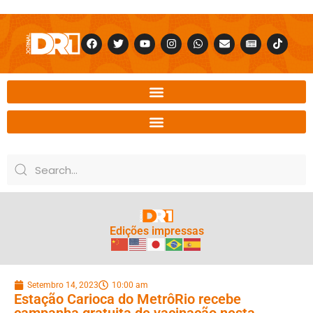
Edições impressas
Setembro 14, 2023
10:00 am
Estação Carioca do MetrôRio recebe
campanha gratuita de vacinação nesta