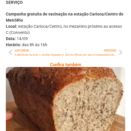
SERVIÇO
Campanha gratuita de vacinação na estação Carioca/Centro do
MetrôRio
Local:
estação Carioca/Centro, no mezanino próximo ao acesso
C (Convento)
Data:
14/09
Horário:
das 8h às 16h
ANTERIOR
PRÓXIMO
A Babilônia Carioca: o Jardim Suspenso do Valongo
Novos iPhone: por que os lançamentos da Apple fazem tanto sucesso?
Confira também
Comer Bem: Pão Low Carb