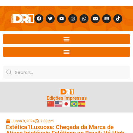
Edições impressas
Junho 9, 2024
7:00 pm
Estética1Luxuosa: Chegada da Marca de
Ativos Injetáveis Estéticos ao Brasil: Há High