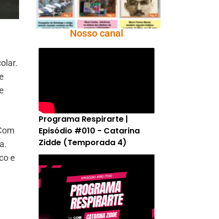
Nosso canal
olar.
e
ce
Programa Respirarte |
Episódio #010 - Catarina
 Com
Zidde (Temporada 4)
a.
co e