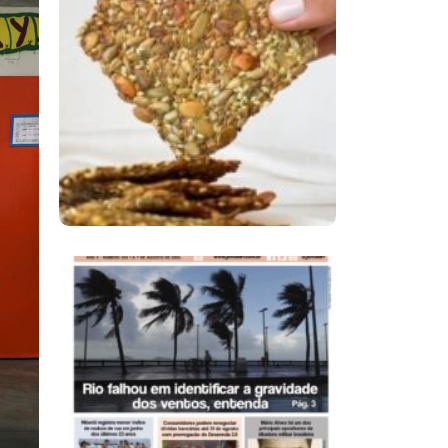
Comer Bem: Cracker
De Sementes
Ano X – Número 366
01 A 07 De Agosto De
2026