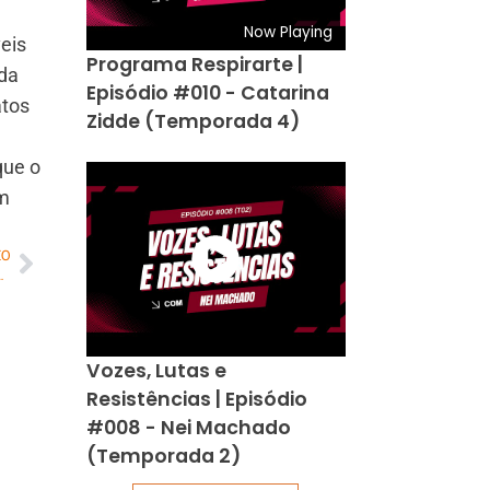
Now Playing
eis
Programa Respirarte |
 da
Episódio #010 - Catarina
atos
Zidde (Temporada 4)
que o
um
MO
na moda: vitiligo como estilo
Vozes, Lutas e
Resistências | Episódio
#008 - Nei Machado
(Temporada 2)