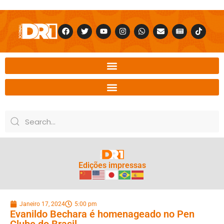
Edições impressas
Janeiro 17, 2024
5:00 pm
Evanildo Bechara é homenageado no Pen
Clube do Brasil