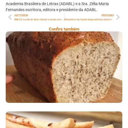
Academia Brasileira de Letras (ADABL) e a Sra. Zélia Maria
Fernandes escritora, editora e presidente da ADABL.
ANTERIOR
PRÓXIMO
BBB 24: Looks do Brás ‘ditam’ a moda nos almoços do anjo
Ministério da Saúde disponibiliza absorventes pelo Farmácia Popular
Confira também
Comer Bem: Pão Low Carb