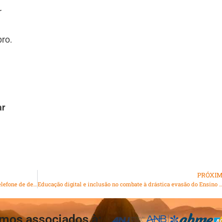
r
bro.
ar
PRÓXI
Comissão de Combate à Pirataria da Alerj disponibiliza telefone de denúncias
Educação digital e inclusão no combate à drástica evasão do Ens
mos associados à: