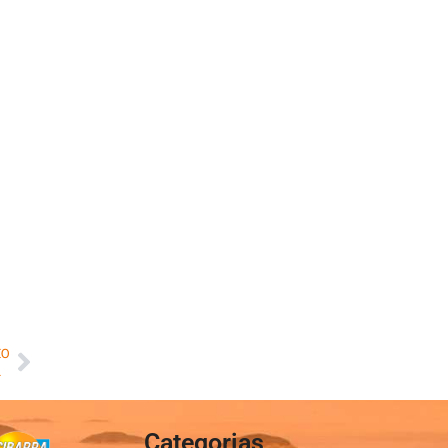
MO
ino Médio
Categorias