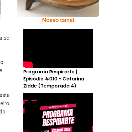
Nosso canal
a de
do
e
Programa Respirarte |
Episódio #010 - Catarina
Zidde (Temporada 4)
este
eiro.
do