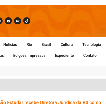
Notícias
Rio
Brasil
Cultura
Tecnologia
tas
Edições Impressas
Expediente
Contato
ão Estudar recebe Diretora Jurídica da B3 como