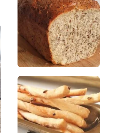
Comer Bem: Pão Low
Carb
Comer Bem:
Palitinhos De Cebola
E Salsa