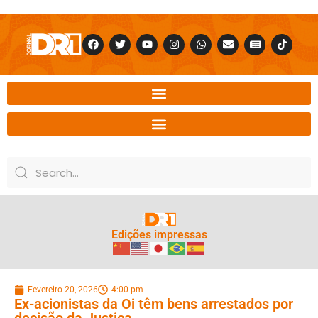
Edições impressas
Fevereiro 20, 2026
4:00 pm
Ex-acionistas da Oi têm bens arrestados por
decisão da Justiça