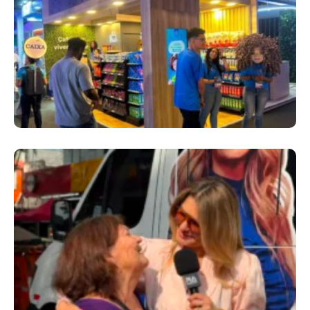
Cencosud Promove Inovação No Brasil
Com A Participação Do Prezunic No Rio
Innovation Week 2026
​Segurança Pública Lidera Queixas De
Moradores Do Rio Em Escuta Promovida Por
Antônia Fontenelle