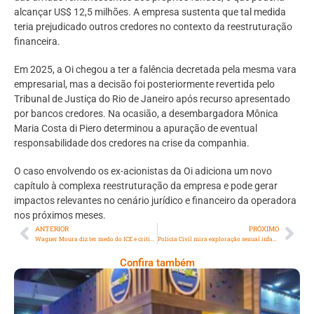
alcançar US$ 12,5 milhões. A empresa sustenta que tal medida
teria prejudicado outros credores no contexto da reestruturação
financeira.
Em 2025, a Oi chegou a ter a falência decretada pela mesma vara
empresarial, mas a decisão foi posteriormente revertida pelo
Tribunal de Justiça do Rio de Janeiro após recurso apresentado
por bancos credores. Na ocasião, a desembargadora Mônica
Maria Costa di Piero determinou a apuração de eventual
responsabilidade dos credores na crise da companhia.
O caso envolvendo os ex-acionistas da Oi adiciona um novo
capítulo à complexa reestruturação da empresa e pode gerar
impactos relevantes no cenário jurídico e financeiro da operadora
nos próximos meses.
ANTERIOR
PRÓXIMO
Wagner Moura diz ter medo do ICE e critica suas ações de autoritarismo
Polícia Civil mira exploração sexual infantil em aplicativo de mensagens
Confira também