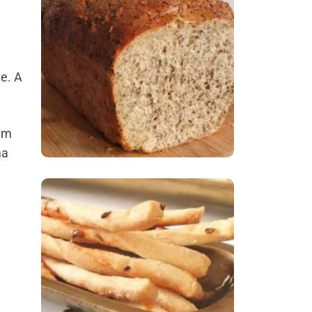
Comer Bem: Pão Low
Carb
e. A
sem
ma
Comer Bem:
Palitinhos De Cebola
E Salsa