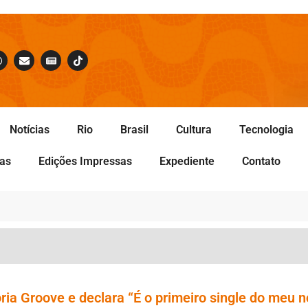
Notícias
Rio
Brasil
Cultura
Tecnologia
tas
Edições Impressas
Expediente
Contato
oria Groove e declara “É o primeiro single do meu 