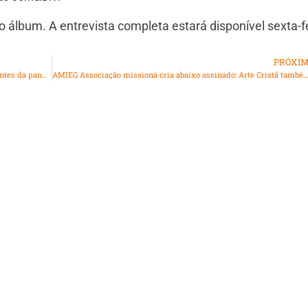
o álbum. A entrevista completa estará disponível sexta-f
PRÓXI
Fernando Pennafort fala da carreira e de canção escrita antes da pandemia que retrata atualidade
AMIEG Associação missioná cria abaixo assinado: Arte Cristã também é cultura